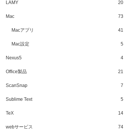
LAMY
20
Mac
73
Macアプリ
41
Mac設定
5
Nexus5
4
Office製品
21
ScanSnap
7
Sublime Text
5
TeX
14
webサービス
74