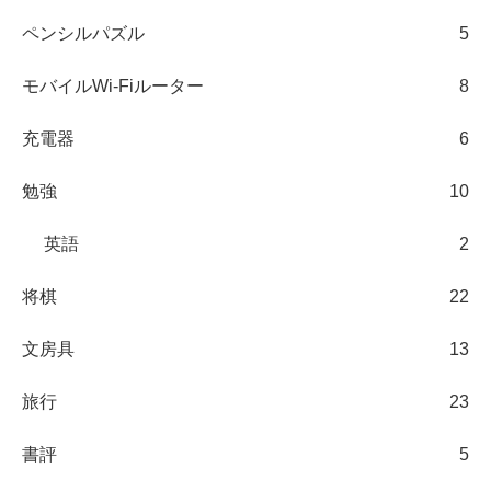
ペンシルパズル
5
モバイルWi-Fiルーター
8
充電器
6
勉強
10
英語
2
将棋
22
文房具
13
旅行
23
書評
5