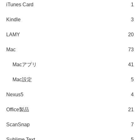
iTunes Card
1
Kindle
3
LAMY
20
Mac
73
Macアプリ
41
Mac設定
5
Nexus5
4
Office製品
21
ScanSnap
7
Sublime Text
5