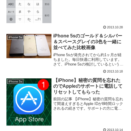
2013.10.28
iPhone 5sのゴールド＆シルバー
iPhone 5s
＆スペースグレイの3色を一緒に
並べてみた比較画像
iPhone 5sが発売されてから約1ヶ月が経
ちました。毎日快適に利用しています。
さて、iPhone 5sの検討しているという方
もいるでしょう。気になるのは実際の見
2013.10.18
た目です。店頭では意外にも3色そろって
いる事は少ないです。1色しか無い事も
【iPhone】秘密の質問を忘れた
iPhone 5s
あ...
のでAppleのサポートに電話して
リセットしてもらった
前回の記事 【iPhone】秘密の質問を忘れ
て間違えすぎるとApple IDが8時間ロック
されるの続きです。サポートの方に電話
をして、秘密の質問をリセットしてもら
いました。同じような問題で困っている
方向けに、その手順や流れをまとめてお
きまし...
2013.10.14