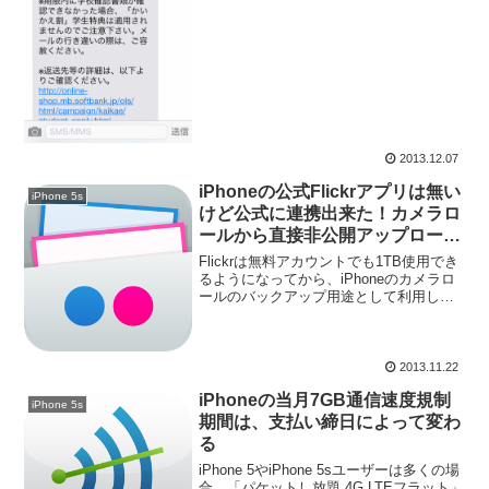
月13日（金）必着となっていまし...
2013.12.07
iPhoneの公式Flickrアプリは無い
iPhone 5s
けど公式に連携出来た！カメラロ
ールから直接非公開アップロード
も可能！
Flickrは無料アカウントでも1TB使用でき
るようになってから、iPhoneのカメラロ
ールのバックアップ用途として利用して
います。その辺の話はこちらの記事で書
いています。さて、iPhone 5sに機種変更
して色々いじっていて気づいたのです...
2013.11.22
iPhoneの当月7GB通信速度規制
iPhone 5s
期間は、支払い締日によって変わ
る
iPhone 5やiPhone 5sユーザーは多くの場
合、「パケットし放題 4G LTEフラット」