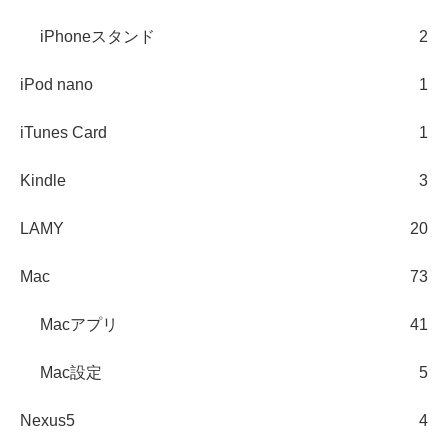
iPhoneスタンド
2
iPod nano
1
iTunes Card
1
Kindle
3
LAMY
20
Mac
73
Macアプリ
41
Mac設定
5
Nexus5
4