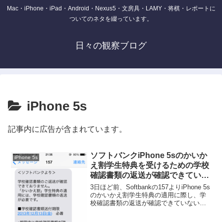
Mac・iPhone・iPad・Android・Nexus5・文房具・LAMY・将棋・レポートに
ついてのネタを綴っています。
日々の観察ブログ
iPhone 5s
記事内に広告が含まれています。
ソフトバンクiPhone 5sのかいか
iPhone 5s
え割学生特典を受けるための学校
確認書類の返送が確認できていな
かった
3日ほど前、Softbankの157よりiPhone 5s
のかいかえ割学生特典の適用に際し、学
校確認書類の返送が確認できていない旨
のメールを受け取りました。メールの文
面には学校確認書類送付期限は2013年12