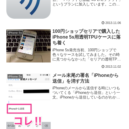
というプランに加入しています。このプ
ランでは、1ヶ月に7GB以上の通信を行う
と、当月末まで通信制限されることにな
っています。この1ヶ月の期間が...
2013.11.06
100円ショップセリアで購入した
iPhone 5s
iPhone 5s用透明TPUケースに落
ち着く
iPhone 5s発売当初、100円ショップで
色々なケースを試してみました。その時
に見つからなかった「セリアの透明TPU
ケース」が入荷されていたので、早速試
2013.11.02
してみました。iPhone 4sの時にはこのシ
リーズを利用していたので、結局これに
メール末尾の署名「iPhoneから
iPhone 5s
落...
送信」を消す方法
iPhoneのメールから送信する時にいつも
ついてくる「iPhoneから送信」という一
文。iPhoneから送信しているのがわかっ
ていいのかもしれないですが、僕は要り
ません。というわけで、これを消す方法
を紹介します。「iPhoneから送信」を
削...