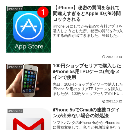
【iPhone】秘密の質問を忘れて
iPhone 5s
間違えすぎるとApple IDが8時間
ロックされる
iPhone 5sにしてから初めて有料アプリを
購入しようとした所、秘密の質問を2つ入
力する画面が出てきました。登録したの
はずいぶんと前（約2年前）のことなの
で、忘れてしまっていました。当時はパ
スワード管理アプリ「1Password」を購
入し...
2013.10.14
100円ショップセリアで購入した
iPhone 5s
iPhone 5s用TPUケース(白)をメ
インで使用
先日、100円ショップダイソーで購入した
iPhone 5s用のクリアTPUケースを購入し
ましたが、100円ショップセリアのTPUケ
ース(白)も使用してみたところ気に入った
2013.10.12
ので、こちらをメインのケースとして使
用することに決めました。セリアで購...
iPhone 5sでGmailの連携ログイ
iPhone 5s
ンが出来ない場合の対処法
ソフトバンクのiPhone 4sからiPhone 5s
に機種変更して、色々と初期設定を行う