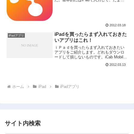
iPhoneから編集したいなと考えていま
す。楽にiPhoneとiPadで同期できたらい
いなと思ったのでiThoughtsを使...
2012.03.18
iPadを買ったらまず入れておきた
iPadアプリ
いアプリはこれ！
ｉＰａｄを買ったらまず入れておきたい
アプリをご紹介します。どれもダウンロ
ードして損しないものです。iCab Mobile
(Web Browser)価格: ￥240AppStoreで詳
2012.03.13
細を見るiCab Mobileは、iOS用Webブラ
ウザ...
ホーム
iPad
iPadアプリ
サイト内検索