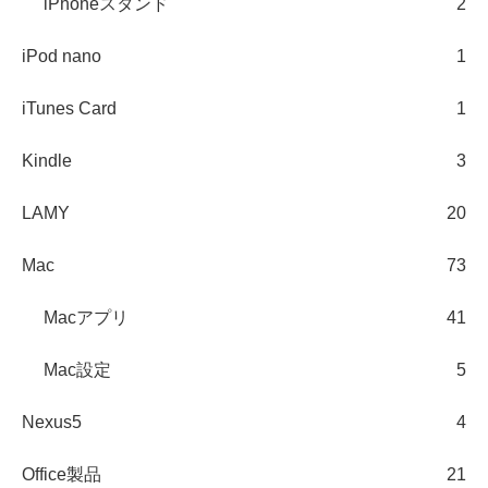
iPhoneスタンド
2
iPod nano
1
iTunes Card
1
Kindle
3
LAMY
20
Mac
73
Macアプリ
41
Mac設定
5
Nexus5
4
Office製品
21