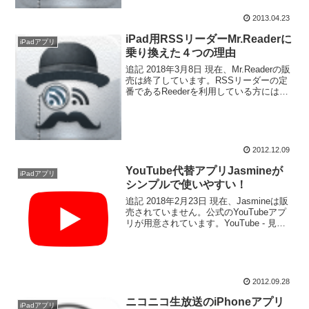
頻繁に読まなくなってきたので、その
分...
2013.04.23
iPad用RSSリーダーMr.Readerに
iPadアプリ
乗り換えた４つの理由
追記 2018年3月8日 現在、Mr.Readerの販
売は終了しています。RSSリーダーの定
番であるReederを利用している方には乗
換をオススメ出来るほどのアプリが出て
きました。僕もBylineから乗り換えまし
た。このアプリはiPadのみ...
2012.12.09
YouTube代替アプリJasmineが
iPadアプリ
シンプルで使いやすい！
追記 2018年2月23日 現在、Jasmineは販
売されていません。公式のYouTubeアプ
リが用意されています。YouTube - 見て
聴く価格: 無料posted with アプリーチ
AppStoreで詳細を見るGooglePlayS...
2012.09.28
ニコニコ生放送のiPhoneアプリ
iPadアプリ