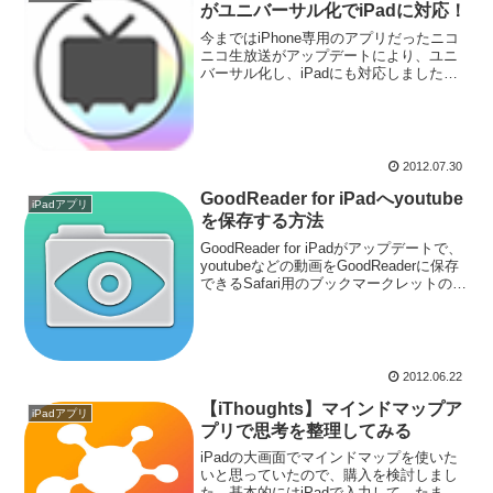
がユニバーサル化でiPadに対応！
今まではiPhone専用のアプリだったニコ
ニコ生放送がアップデートにより、ユニ
バーサル化し、iPadにも対応しました。
iPadでもiPhoneのアプリは使えるのです
が、iPad向けに作られていなかったの
で、今回正式なアプリが出て使いやすく
な...
2012.07.30
GoodReader for iPadへyoutube
iPadアプリ
を保存する方法
GoodReader for iPadがアップデートで、
youtubeなどの動画をGoodReaderに保存
できるSafari用のブックマークレットの提
供を開始しました。それを使ってyoutube
を保存する方法を紹介します。
2012.06.22
【iThoughts】マインドマップア
iPadアプリ
プリで思考を整理してみる
iPadの大画面でマインドマップを使いた
いと思っていたので、購入を検討しまし
た。基本的にはiPadで入力して、たまに