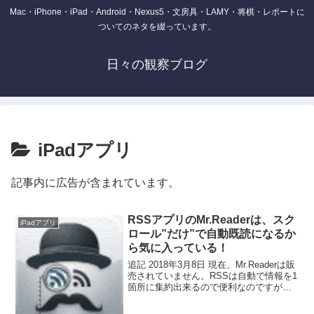
Mac・iPhone・iPad・Android・Nexus5・文房具・LAMY・将棋・レポートに
ついてのネタを綴っています。
日々の観察ブログ
iPadアプリ
記事内に広告が含まれています。
RSSアプリのMr.Readerは、スク
iPadアプリ
ロール”だけ”で自動既読になるか
ら気に入っている！
追記 2018年3月8日 現在、Mr.Readerは販
売されていません。RSSは自動で情報を1
箇所に集約出来るので便利なのですが、
フィードも沢山集まると全てに目を通す
のは大変です。最近ではRSSフィードを