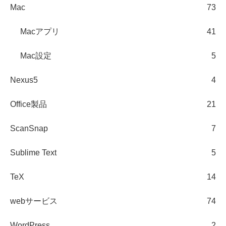
Mac
73
Macアプリ
41
Mac設定
5
Nexus5
4
Office製品
21
ScanSnap
7
Sublime Text
5
TeX
14
webサービス
74
WordPress
2