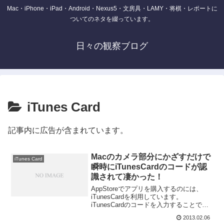
Mac・iPhone・iPad・Android・Nexus5・文房具・LAMY・将棋・レポートに
ついてのネタを綴っています。
日々の観察ブログ
iTunes Card
記事内に広告が含まれています。
Macのカメラ部分にかざすだけで
iTunes Card
瞬時にiTunesCardのコードが認
識されて凄かった！
AppStoreでアプリを購入するのには、
iTunesCardを利用しています。
iTunesCardのコードを入力することで額
面分の金額を利用できるようになるので
2013.02.06
すが、このコードは入力するのが意外と