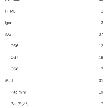
HTML
1
Igor
3
iOS
37
iOS6
12
iOS7
18
iOS8
7
iPad
31
iPad mini
19
iPadアプリ
7