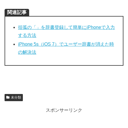
関連記事
括弧の「」を辞書登録して簡単にiPhoneで入力
する方法
iPhone 5s（iOS 7）でユーザー辞書が消えた時
の解決法
未分類
スポンサーリンク