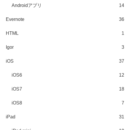
Androidアプリ
14
Evernote
36
HTML
1
Igor
3
iOS
37
iOS6
12
iOS7
18
iOS8
7
iPad
31