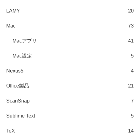
LAMY
20
Mac
73
Macアプリ
41
Mac設定
5
Nexus5
4
Office製品
21
ScanSnap
7
Sublime Text
5
TeX
14