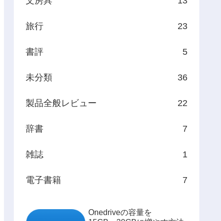
文房具
13
旅行
23
書評
5
未分類
36
製品全般レビュー
22
辞書
7
雑誌
1
電子書籍
7
Onedriveの容量を