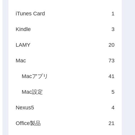
iTunes Card
1
Kindle
3
LAMY
20
Mac
73
Macアプリ
41
Mac設定
5
Nexus5
4
Office製品
21