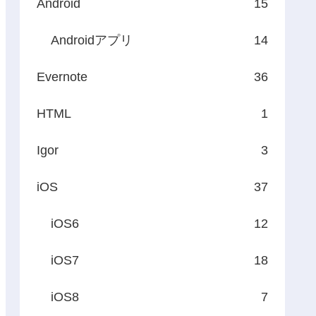
Android
15
Androidアプリ
14
Evernote
36
HTML
1
Igor
3
iOS
37
iOS6
12
iOS7
18
iOS8
7