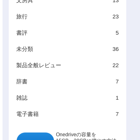
文房具
13
旅行
23
書評
5
未分類
36
製品全般レビュー
22
辞書
7
雑誌
1
電子書籍
7
Onedriveの容量を