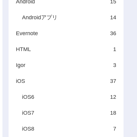
Android
15
Androidアプリ
14
Evernote
36
HTML
1
Igor
3
iOS
37
iOS6
12
iOS7
18
iOS8
7