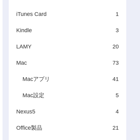
iTunes Card
1
Kindle
3
LAMY
20
Mac
73
Macアプリ
41
Mac設定
5
Nexus5
4
Office製品
21