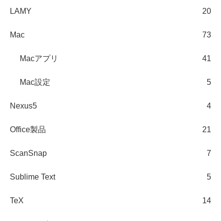
LAMY
20
Mac
73
Macアプリ
41
Mac設定
5
Nexus5
4
Office製品
21
ScanSnap
7
Sublime Text
5
TeX
14