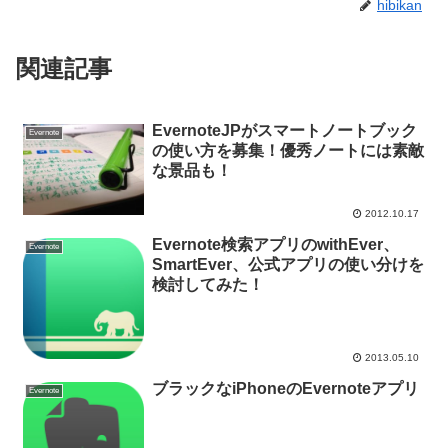
hibikan
関連記事
EvernoteJPがスマートノートブック
Evernote
の使い方を募集！優秀ノートには素敵
な景品も！
2012.10.17
Evernote検索アプリのwithEver、
Evernote
SmartEver、公式アプリの使い分けを
検討してみた！
2013.05.10
ブラックなiPhoneのEvernoteアプリ
Evernote