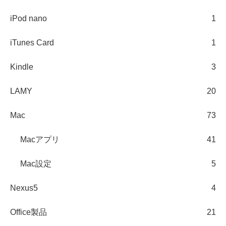
iPod nano
1
iTunes Card
1
Kindle
3
LAMY
20
Mac
73
Macアプリ
41
Mac設定
5
Nexus5
4
Office製品
21