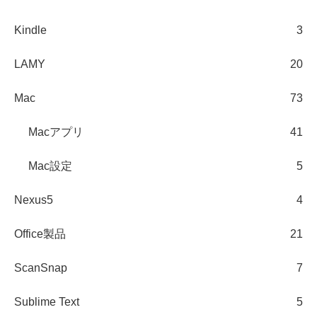
Kindle
3
LAMY
20
Mac
73
Macアプリ
41
Mac設定
5
Nexus5
4
Office製品
21
ScanSnap
7
Sublime Text
5