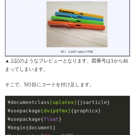
▲上記のようなプレビューとなります。図番号は1から始
まってしまいます。
そこで、5行目にコードを付け足します。
¥documentclass
[uplatex]
{jsarticle}

¥usepackage
[dvipdfmx]
{graphicx}

¥usepackage{
float
}

¥begin{document}
