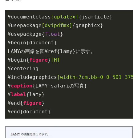
¥documentclass
[uplatex]
{jsarticle}

¥usepackage
[dvipdfmx]
{graphicx}

¥usepackage{
float
}

¥begin{document}

LAMYの画像を図¥ref{lamy}に示す。

¥begin{
figure
}
[H]
¥centering

¥includegraphics
[width=7cm,bb=0 0 501 375]
¥
caption
{LAMY safariの写真}

¥
label
{lamy}

¥end{
figure
}

¥end{document}