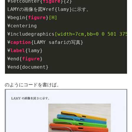
¥setcounter{
figure
}{2}

LAMYの画像を図¥ref{lamy}に示す。

¥begin{
figure
}
[H]
¥centering

¥includegraphics
[width=7cm,bb=0 0 501 375]
¥
caption
{LAMY safariの写真}

¥
label
{lamy}

¥end{
figure
}

¥end{document}
のようにコードを書けば、