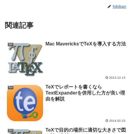
hibikan
関連記事
Mac MavericksでTeXを導入する方法
TeX
2013.12.13
TeXでレポートを書くなら
TeX
TextExpanderを併用した方が良い理
由を解説
2014.02.23
TeXで目的の場所に適切な大きさで図
TeX