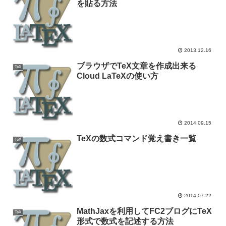
を貼る方法
2013.12.16
ブラウザでTeX文章を作成出来る
TeX
Cloud LaTeXの使い方
2014.09.15
TeXの数式コマンド覚え書き一覧
TeX
2014.07.22
MathJaxを利用してFC2ブログにTeX
TeX
形式で数式を記述する方法