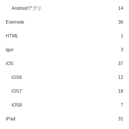
Androidアプリ
14
Evernote
36
HTML
1
Igor
3
iOS
37
iOS6
12
iOS7
18
iOS8
7
iPad
31