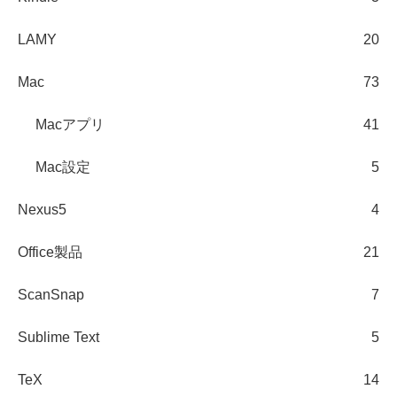
LAMY
20
Mac
73
Macアプリ
41
Mac設定
5
Nexus5
4
Office製品
21
ScanSnap
7
Sublime Text
5
TeX
14