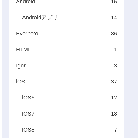
Android
15
Androidアプリ
14
Evernote
36
HTML
1
Igor
3
iOS
37
iOS6
12
iOS7
18
iOS8
7