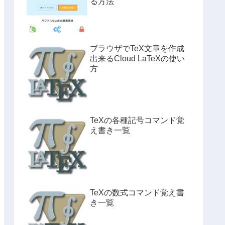
る方法
ブラウザでTeX文章を作成
出来るCloud LaTeXの使い
方
TeXの各種記号コマンド覚
え書き一覧
TeXの数式コマンド覚え書
き一覧