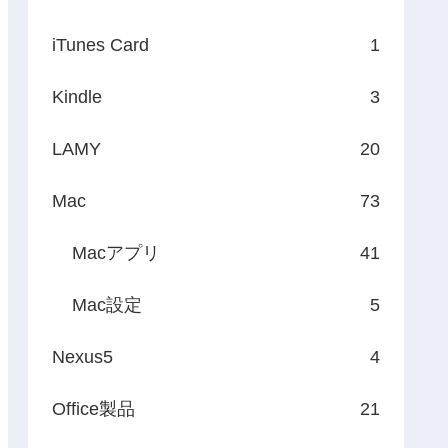
iTunes Card
1
Kindle
3
LAMY
20
Mac
73
Macアプリ
41
Mac設定
5
Nexus5
4
Office製品
21