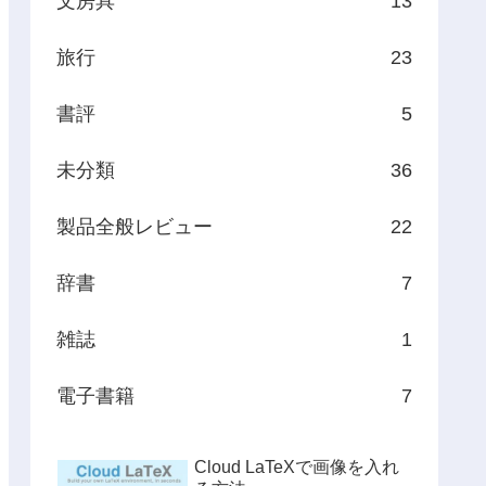
文房具
13
旅行
23
書評
5
未分類
36
製品全般レビュー
22
辞書
7
雑誌
1
電子書籍
7
Cloud LaTeXで画像を入れ