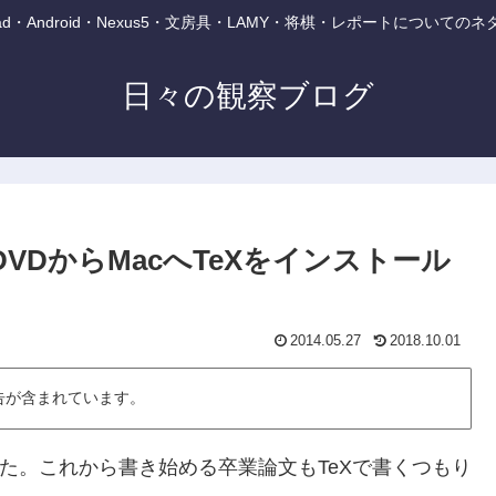
・iPad・Android・Nexus5・文房具・LAMY・将棋・レポートについて
日々の観察ブログ
DVDからMacへTeXをインストール
2014.05.27
2018.10.01
告が含まれています。
した。これから書き始める卒業論文もTeXで書くつもり