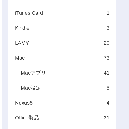
iTunes Card
1
Kindle
3
LAMY
20
Mac
73
Macアプリ
41
Mac設定
5
Nexus5
4
Office製品
21