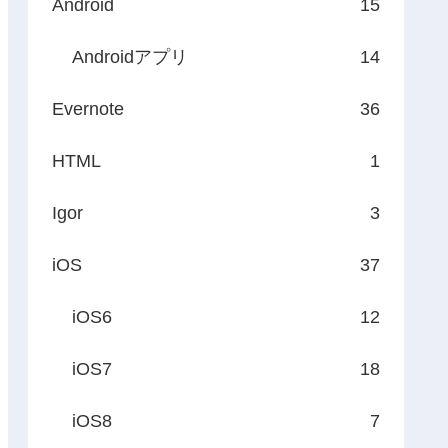
Android
15
Androidアプリ
14
Evernote
36
HTML
1
Igor
3
iOS
37
iOS6
12
iOS7
18
iOS8
7