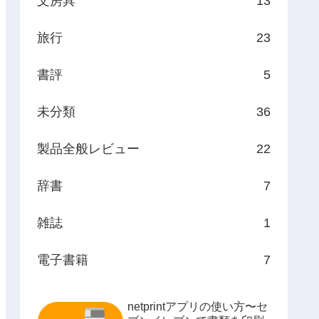
文房具
13
旅行
23
書評
5
未分類
36
製品全般レビュー
22
辞書
7
雑誌
1
電子書籍
7
netprintアプリの使い方〜セ