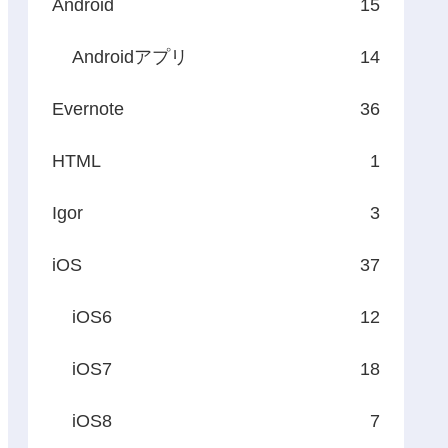
Android
15
Androidアプリ
14
Evernote
36
HTML
1
Igor
3
iOS
37
iOS6
12
iOS7
18
iOS8
7