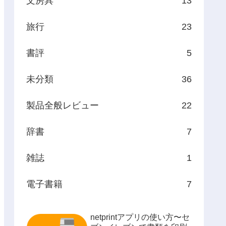
文房具
13
旅行
23
書評
5
未分類
36
製品全般レビュー
22
辞書
7
雑誌
1
電子書籍
7
netprintアプリの使い方〜セ