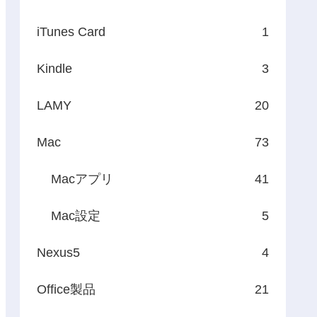
iTunes Card
1
Kindle
3
LAMY
20
Mac
73
Macアプリ
41
Mac設定
5
Nexus5
4
Office製品
21