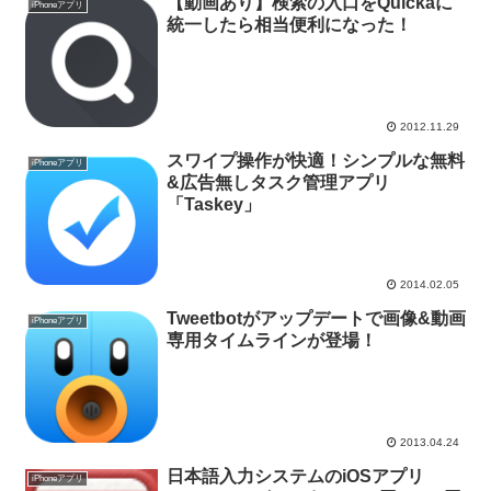
【動画あり】検索の入口をQuickaに
iPhoneアプリ
統一したら相当便利になった！
2012.11.29
スワイプ操作が快適！シンプルな無料
iPhoneアプリ
&広告無しタスク管理アプリ
「Taskey」
2014.02.05
Tweetbotがアップデートで画像&動画
iPhoneアプリ
専用タイムラインが登場！
2013.04.24
日本語入力システムのiOSアプリ
iPhoneアプリ