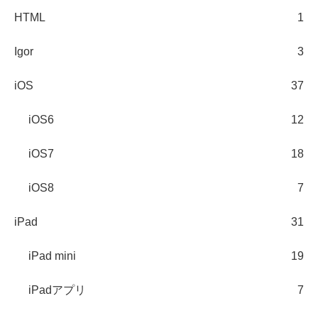
HTML
1
Igor
3
iOS
37
iOS6
12
iOS7
18
iOS8
7
iPad
31
iPad mini
19
iPadアプリ
7