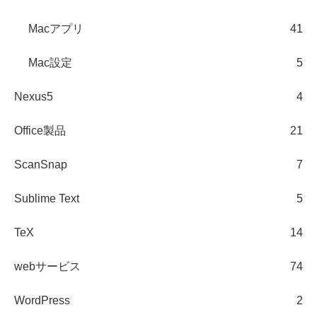
Macアプリ
41
Mac設定
5
Nexus5
4
Office製品
21
ScanSnap
7
Sublime Text
5
TeX
14
webサービス
74
WordPress
2