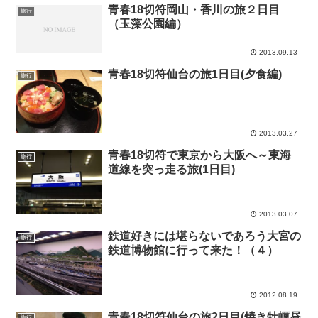
青春18切符岡山・香川の旅２日目
旅行
（玉藻公園編）
2013.09.13
青春18切符仙台の旅1日目(夕食編)
旅行
2013.03.27
青春18切符で東京から大阪へ～東海
旅行
道線を突っ走る旅(1日目)
2013.03.07
鉄道好きには堪らないであろう大宮の
旅行
鉄道博物館に行って来た！（４）
2012.08.19
青春18切符仙台の旅2日目(焼き牡蠣昼
旅行