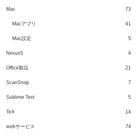
Mac
73
Macアプリ
41
Mac設定
5
Nexus5
4
Office製品
21
ScanSnap
7
Sublime Text
5
TeX
14
webサービス
74