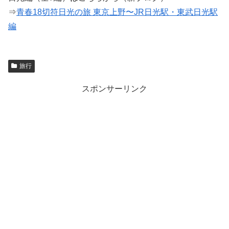
⇒
青春18切符日光の旅 東京上野〜JR日光駅・東武日光駅
編
旅行
スポンサーリンク