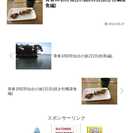
食編)
2013.03.27
青春18切符仙台の旅2日目(松島編)
青春18切符仙台の旅2日目(焼き牡蠣昼食
編)
スポンサーリンク