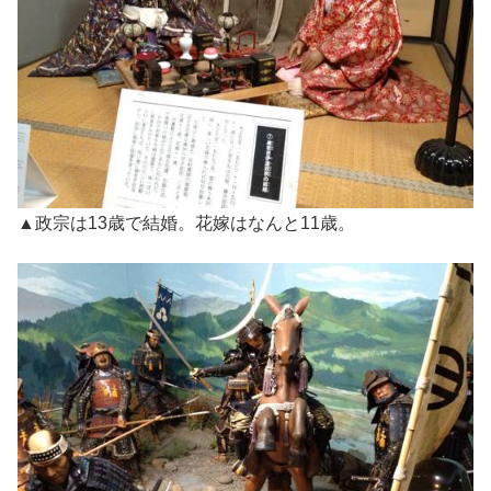
▲政宗は13歳で結婚。花嫁はなんと11歳。