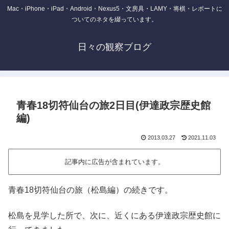
Mac・iPhone・iPad・Android・Nexus5・文房具・LAMY・将棋・レポートに
ついてのネタを綴っています。
日々の観察ブログ
青春18切符仙台の旅2日目(伊達政宗歴史館
編)
2013.03.27
2021.11.03
記事内に広告が含まれています。
青春18切符仙台の旅（松島編）の続きです。
松島を見学した所で、次に、近くにある伊達政宗歴史館に