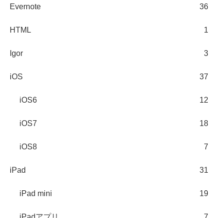
Evernote
36
HTML
1
Igor
3
iOS
37
iOS6
12
iOS7
18
iOS8
7
iPad
31
iPad mini
19
iPadアプリ
7