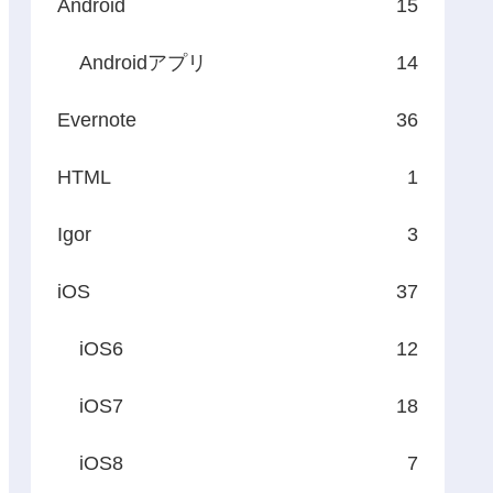
Android
15
Androidアプリ
14
Evernote
36
HTML
1
Igor
3
iOS
37
iOS6
12
iOS7
18
iOS8
7