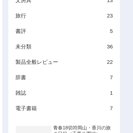
文房具
13
旅行
23
書評
5
未分類
36
製品全般レビュー
22
辞書
7
雑誌
1
電子書籍
7
青春18切符岡山・香川の旅