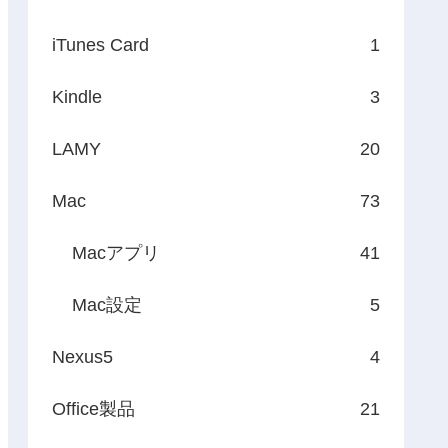
iTunes Card
1
Kindle
3
LAMY
20
Mac
73
Macアプリ
41
Mac設定
5
Nexus5
4
Office製品
21