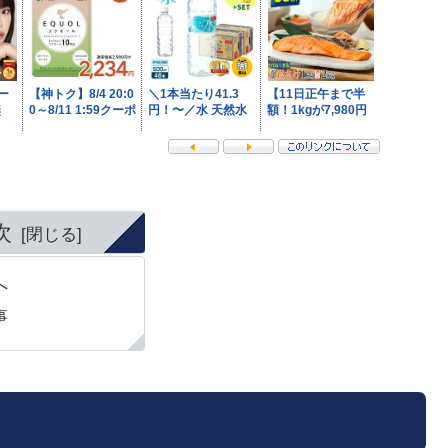
次
へ
事