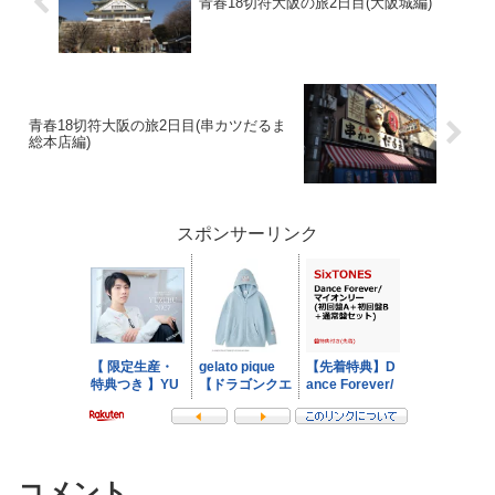
青春18切符大阪の旅2日目(大阪城編)
青春18切符大阪の旅2日目(串カツだるま
総本店編)
スポンサーリンク
コメント