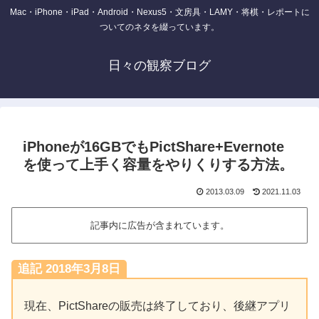
Mac・iPhone・iPad・Android・Nexus5・文房具・LAMY・将棋・レポートに
ついてのネタを綴っています。
日々の観察ブログ
iPhoneが16GBでもPictShare+Evernote
を使って上手く容量をやりくりする方法。
2013.03.09
2021.11.03
記事内に広告が含まれています。
追記 2018年3月8日
現在、PictShareの販売は終了しており、後継アプリ