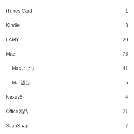
iTunes Card
1
Kindle
3
LAMY
20
Mac
73
Macアプリ
41
Mac設定
5
Nexus5
4
Office製品
21
ScanSnap
7