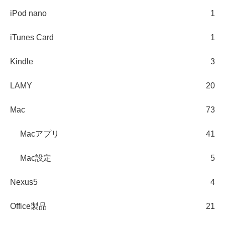
iPod nano
1
iTunes Card
1
Kindle
3
LAMY
20
Mac
73
Macアプリ
41
Mac設定
5
Nexus5
4
Office製品
21