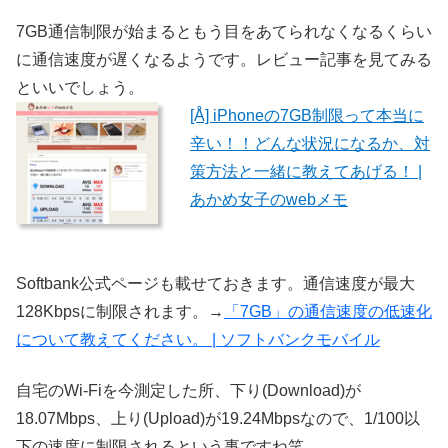
7GB通信制限が始まるともう目をあてられなくなるくらい
に通信速度が遅くなるようです。レビュー記事を見てみる
といいでしょう。
[Å] iPhoneの7GB制限って本当に
辛い！！どんな状況になるか、対
策方法と一緒に教えてあげる！ |
あかめ女子のwebメモ
Softbank公式ページも載せておきます。通信速度が最大
128Kbpsに制限されます。→
「7GB」の通信速度の低速化
について教えてください。 | ソフトバンクモバイル
自宅のWi-Fiを今測定した所、下り(Download)が
18.07Mbps、上り(Upload)が19.24Mbpsなので、1/100以
下の速度に制限されるという事ですね笑。