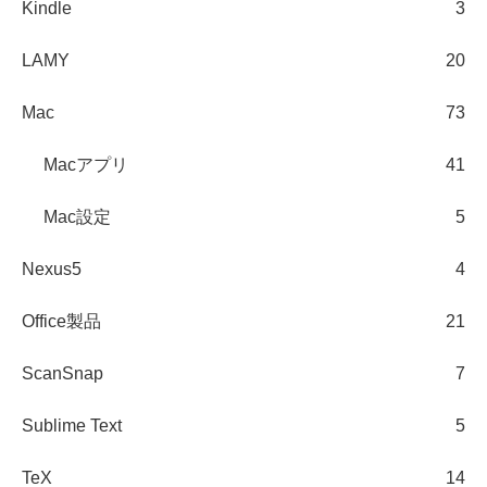
Kindle
3
LAMY
20
Mac
73
Macアプリ
41
Mac設定
5
Nexus5
4
Office製品
21
ScanSnap
7
Sublime Text
5
TeX
14