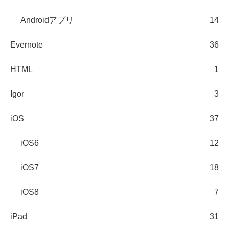
Androidアプリ
14
Evernote
36
HTML
1
Igor
3
iOS
37
iOS6
12
iOS7
18
iOS8
7
iPad
31