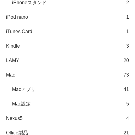
iPhoneスタンド
2
iPod nano
1
iTunes Card
1
Kindle
3
LAMY
20
Mac
73
Macアプリ
41
Mac設定
5
Nexus5
4
Office製品
21