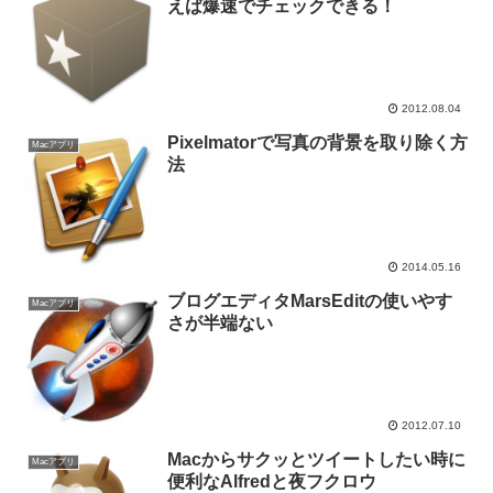
えば爆速でチェックできる！
2012.08.04
Pixelmatorで写真の背景を取り除く方
Macアプリ
法
2014.05.16
ブログエディタMarsEditの使いやす
Macアプリ
さが半端ない
2012.07.10
Macからサクッとツイートしたい時に
Macアプリ
便利なAlfredと夜フクロウ