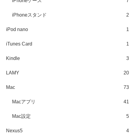
iPhoneケース
7
iPhoneスタンド
2
iPod nano
1
iTunes Card
1
Kindle
3
LAMY
20
Mac
73
Macアプリ
41
Mac設定
5
Nexus5
4