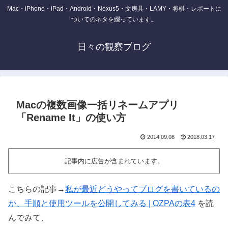
Mac・iPhone・iPad・Android・Nexus5・文房具・LAMY・将棋・レポートに
ついてのネタを綴っています。
日々の観察ブログ
Macの複数画像一括リネームアプリ
「Rename It」の使い方
2014.09.08
2018.03.17
記事内に広告が含まれています。
こちらの記事→
私が最近どうやってブログを書いているの
か、手順と使用ツールを公開してみる | OZPAの表4
を読
んでみて、