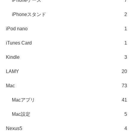
iPhoneケース
7
iPhoneスタンド
2
iPod nano
1
iTunes Card
1
Kindle
3
LAMY
20
Mac
73
Macアプリ
41
Mac設定
5
Nexus5
4