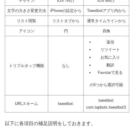
デザイン
iOS 7向け
iOS 6向け
文字の大きさ変更方法
iPhoneの設定から
Tweetbotアプリ内から
リスト閲覧
リストタブから
通常タイムラインから
アイコン
円
四角
返信
リツイート
お気に入り
翻訳
トリプルタップ機能
なし
Favstarで見る
の5つから選択可能
tweetbot:
URLスキーム
tweetbot:
com.tapbots.tweetbot3:
以下に各項目の補足説明をしておきます。