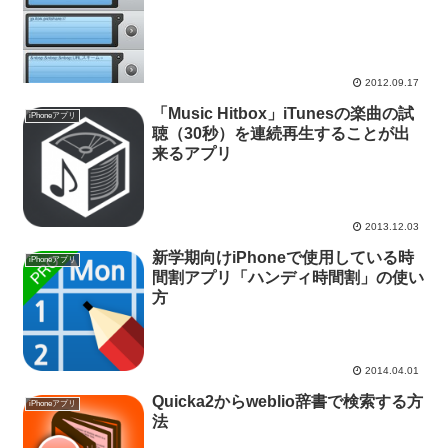
2012.09.17
「Music Hitbox」iTunesの楽曲の試
iPhoneアプリ
聴（30秒）を連続再生することが出
来るアプリ
2013.12.03
新学期向けiPhoneで使用している時
iPhoneアプリ
間割アプリ「ハンディ時間割」の使い
方
2014.04.01
Quicka2からweblio辞書で検索する方
iPhoneアプリ
法