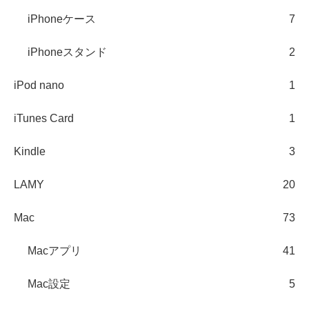
iPhoneケース
7
iPhoneスタンド
2
iPod nano
1
iTunes Card
1
Kindle
3
LAMY
20
Mac
73
Macアプリ
41
Mac設定
5