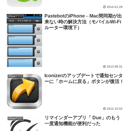
2014.01.28
PastebotのiPhone⇔Mac間同期が出
iPhoneアプリ
来ない時の解決方法（モバイルWi-Fi
ルーター環境下）
2013.08.31
Iconizerのアップデートで通知センタ
iPhoneアプリ
ーに「ホームに戻る」ボタンが復活！
2012.10.02
リマインダーアプリ「 Due」のもう
iPhoneアプリ
一度通知機能が便利だった