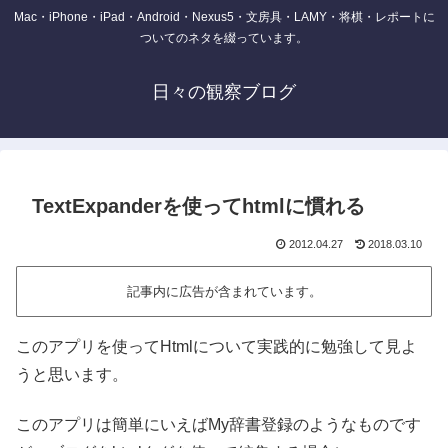
Mac・iPhone・iPad・Android・Nexus5・文房具・LAMY・将棋・レポートに
ついてのネタを綴っています。
日々の観察ブログ
TextExpanderを使ってhtmlに慣れる
2012.04.27
2018.03.10
記事内に広告が含まれています。
このアプリを使ってHtmlについて実践的に勉強して見よ
うと思います。
このアプリは簡単にいえばMy辞書登録のようなものです