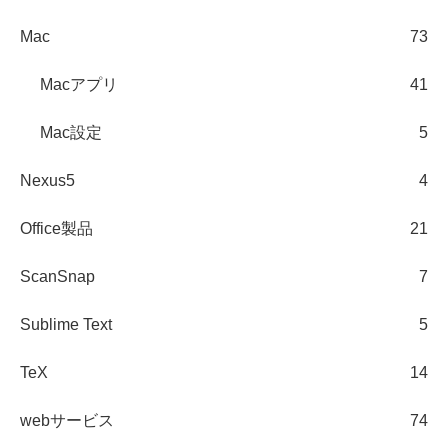
Mac
73
Macアプリ
41
Mac設定
5
Nexus5
4
Office製品
21
ScanSnap
7
Sublime Text
5
TeX
14
webサービス
74