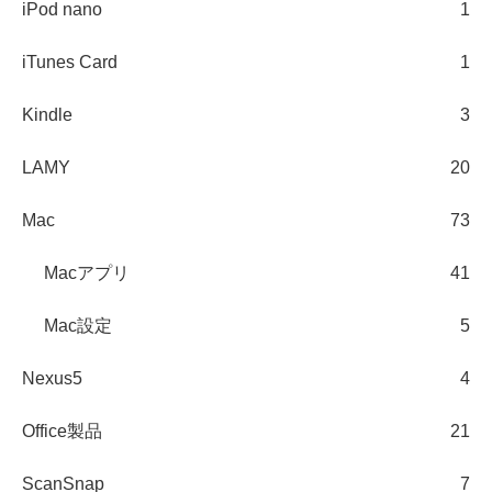
iPod nano
1
iTunes Card
1
Kindle
3
LAMY
20
Mac
73
Macアプリ
41
Mac設定
5
Nexus5
4
Office製品
21
ScanSnap
7