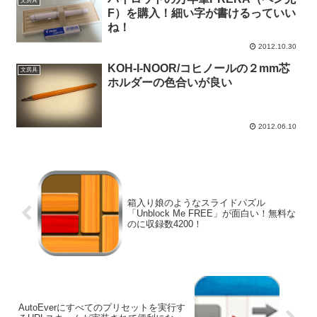
文房具
F）を購入！細い字が書けるっていい
ね！
2012.10.30
KOH-I-NOOR/コヒノールの２mm芯
文房具
ホルダーの色合いが良い
2012.06.10
箱入り娘のようなスライドパズル
「Unblock Me FREE」が面白い！無料な
のに収録数4200！
AutoEverにすべてのプリセットを実行す