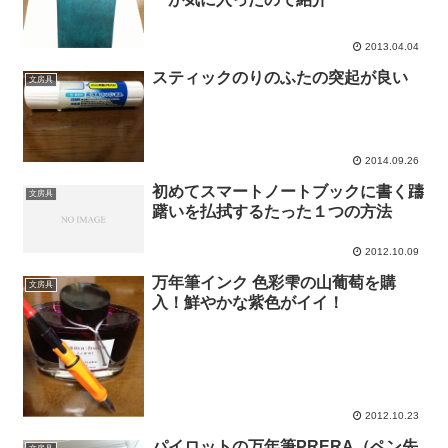
2013.04.04
スティックのりのふたの突起が良い
文房具
2014.09.26
初めてスマートノートブックに書く躊
文房具
躇いを払拭するたった１つの方法
2012.10.09
万年筆インク 色彩雫の山葡萄を購
文房具
入！鮮やかな紫色がイイ！
2012.10.23
パイロットの万年筆PRERA（ペン先