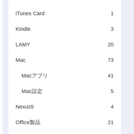
iTunes Card
1
Kindle
3
LAMY
20
Mac
73
Macアプリ
41
Mac設定
5
Nexus5
4
Office製品
21