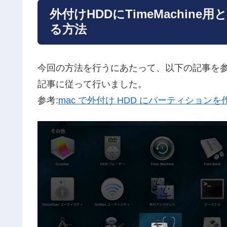
外付けHDDにTimeMachi
る方法
今回の方法を行うにあたって、以下の記事を
記事に従って行いました。
参考:
mac で外付け HDD にパーティションを作って