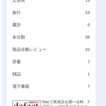
文房具
13
旅行
23
書評
5
未分類
36
製品全般レビュー
22
辞書
7
雑誌
1
電子書籍
7
Macで英単語を調べる時、3