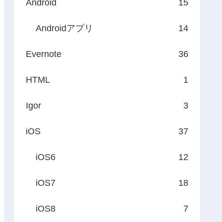
Android
15
Androidアプリ
14
Evernote
36
HTML
1
Igor
3
iOS
37
iOS6
12
iOS7
18
iOS8
7