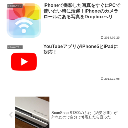
iPhoneで撮影した写真をすぐにPCで
iPhoneアプリ
使いたい時に活躍！iPhoneのカメラ
ロールにある写真をDropboxへリサ
イズして送信できる「Picport」
2014.06.25
YouTubeアプリがiPhone5とiPadに
iPhoneアプリ
対応！
2012.12.06
ScanSnap S1300のふた（紙受け皿）が
外れたので自分で修理したら直った