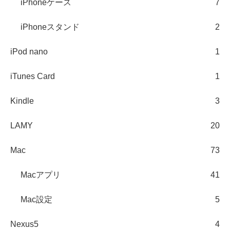
iPhoneケース
7
iPhoneスタンド
2
iPod nano
1
iTunes Card
1
Kindle
3
LAMY
20
Mac
73
Macアプリ
41
Mac設定
5
Nexus5
4