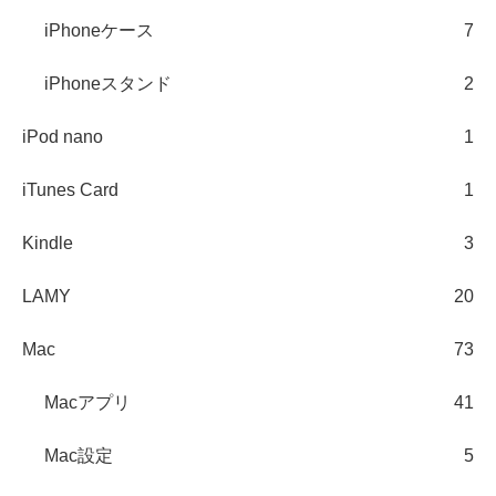
iPhoneケース
7
iPhoneスタンド
2
iPod nano
1
iTunes Card
1
Kindle
3
LAMY
20
Mac
73
Macアプリ
41
Mac設定
5