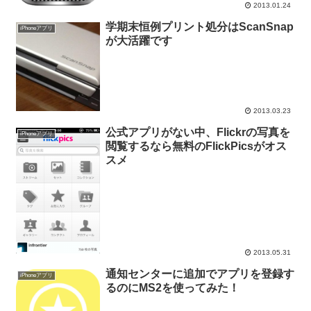
2013.01.24
学期末恒例プリント処分はScanSnap
iPhoneアプリ
が大活躍です
2013.03.23
公式アプリがない中、Flickrの写真を
iPhoneアプリ
閲覧するなら無料のFlickPicsがオス
スメ
2013.05.31
通知センターに追加でアプリを登録す
iPhoneアプリ
るのにMS2を使ってみた！