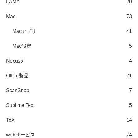
LAMY
20
Mac
73
Macアプリ
41
Mac設定
5
Nexus5
4
Office製品
21
ScanSnap
7
Sublime Text
5
TeX
14
webサービス
74