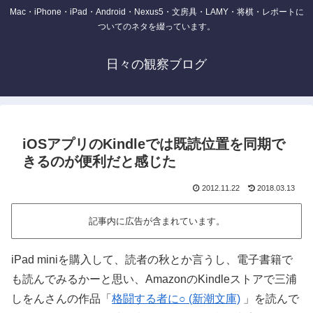
Mac・iPhone・iPad・Android・Nexus5・文房具・LAMY・将棋・レポートに
ついてのネタを綴っています。
日々の観察ブログ
iOSアプリのKindleでは既読位置を同期で
きるのが便利だと感じた
2012.11.22
2018.03.13
記事内に広告が含まれています。
iPad miniを購入して、読者の秋とか言うし、電子書籍で
も読んでみるかーと思い、AmazonのKindleストアで三浦
しをんさんの作品「
格闘する者に○ (新潮文庫)
」を読んで