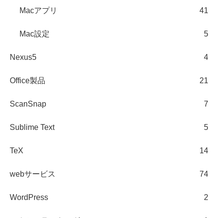
Macアプリ
41
Mac設定
5
Nexus5
4
Office製品
21
ScanSnap
7
Sublime Text
5
TeX
14
webサービス
74
WordPress
2