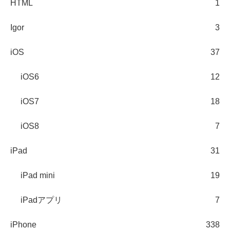
HTML
1
Igor
3
iOS
37
iOS6
12
iOS7
18
iOS8
7
iPad
31
iPad mini
19
iPadアプリ
7
iPhone
338