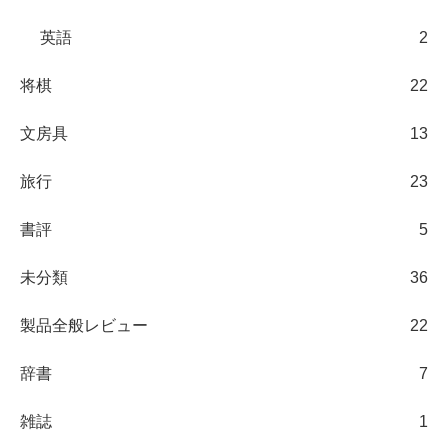
英語
2
将棋
22
文房具
13
旅行
23
書評
5
未分類
36
製品全般レビュー
22
辞書
7
雑誌
1