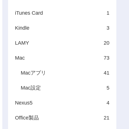
iTunes Card
1
Kindle
3
LAMY
20
Mac
73
Macアプリ
41
Mac設定
5
Nexus5
4
Office製品
21