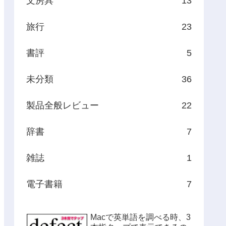
文房具
13
旅行
23
書評
5
未分類
36
製品全般レビュー
22
辞書
7
雑誌
1
電子書籍
7
Macで英単語を調べる時、3