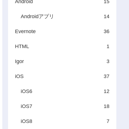
Android
15
Androidアプリ
14
Evernote
36
HTML
1
Igor
3
iOS
37
iOS6
12
iOS7
18
iOS8
7