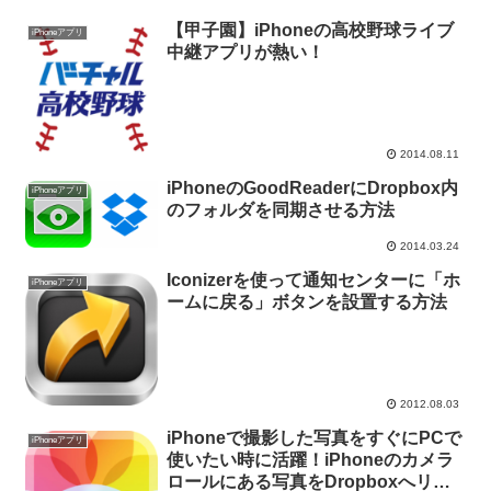
【甲子園】iPhoneの高校野球ライブ
iPhoneアプリ
中継アプリが熱い！
2014.08.11
iPhoneのGoodReaderにDropbox内
iPhoneアプリ
のフォルダを同期させる方法
2014.03.24
Iconizerを使って通知センターに「ホ
iPhoneアプリ
ームに戻る」ボタンを設置する方法
2012.08.03
iPhoneで撮影した写真をすぐにPCで
iPhoneアプリ
使いたい時に活躍！iPhoneのカメラ
ロールにある写真をDropboxへリサ