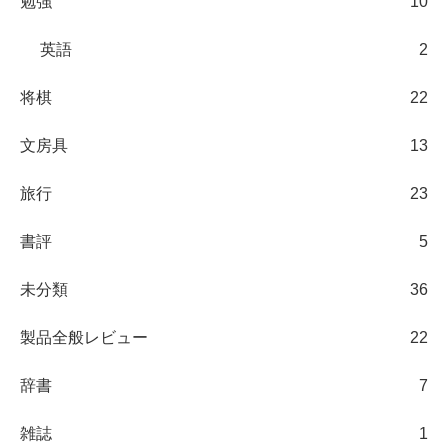
勉強
10
英語
2
将棋
22
文房具
13
旅行
23
書評
5
未分類
36
製品全般レビュー
22
辞書
7
雑誌
1