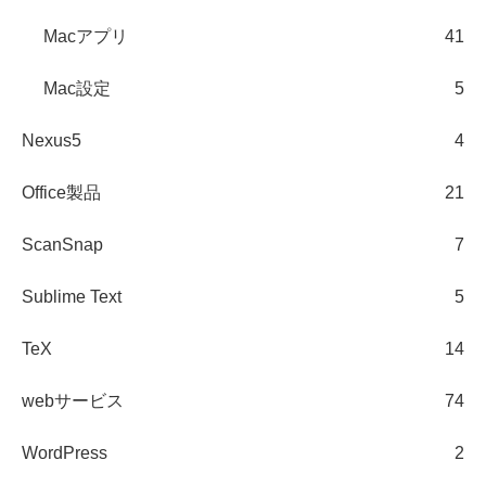
Macアプリ
41
Mac設定
5
Nexus5
4
Office製品
21
ScanSnap
7
Sublime Text
5
TeX
14
webサービス
74
WordPress
2