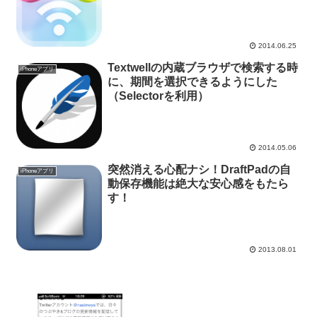
イズして送信できる「Picport」
2014.06.25
Textwellの内蔵ブラウザで検索する時
iPhoneアプリ
に、期間を選択できるようにした
（Selectorを利用）
2014.05.06
突然消える心配ナシ！DraftPadの自
iPhoneアプリ
動保存機能は絶大な安心感をもたら
す！
2013.08.01