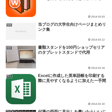
る！
2014.03.03
当ブログの大学生向けページまとめリ
勉強
ンク集
2014.03.12
書類スタンドを100円ショップセリア
勉強
のタブレットスタンドで代用
2014.02.18
Excelに作成した英単語帳を印刷する
勉強
際に見やすくなるように加えた一手間
2014.02.16
付箋の両面に見出しを書いたらいいじ