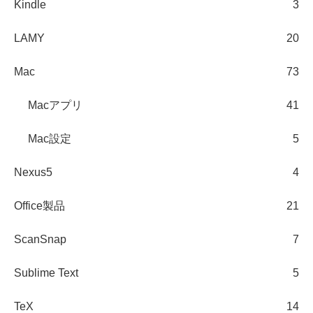
Kindle
3
LAMY
20
Mac
73
Macアプリ
41
Mac設定
5
Nexus5
4
Office製品
21
ScanSnap
7
Sublime Text
5
TeX
14