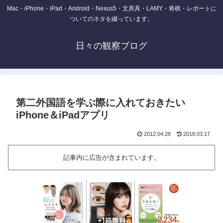
Mac・iPhone・iPad・Android・Nexus5・文房具・LAMY・将棋・レポートに
ついてのネタを綴っています。
日々の観察ブログ
第二外国語を学ぶ際に入れておきたい
iPhone＆iPadアプリ
2012.04.28
2018.03.17
記事内に広告が含まれています。