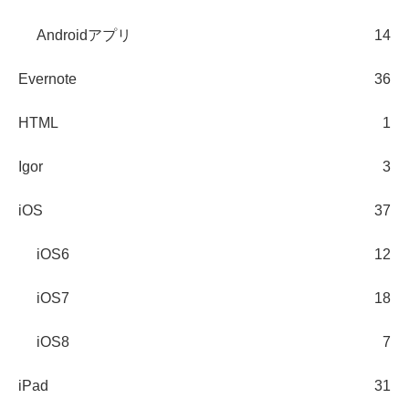
Androidアプリ
14
Evernote
36
HTML
1
Igor
3
iOS
37
iOS6
12
iOS7
18
iOS8
7
iPad
31