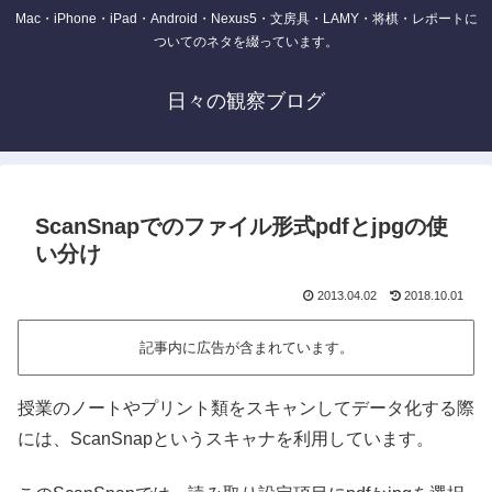
Mac・iPhone・iPad・Android・Nexus5・文房具・LAMY・将棋・レポートに
ついてのネタを綴っています。
日々の観察ブログ
ScanSnapでのファイル形式pdfとjpgの使
い分け
2013.04.02
2018.10.01
記事内に広告が含まれています。
授業のノートやプリント類をスキャンしてデータ化する際
には、ScanSnapというスキャナを利用しています。