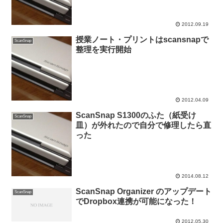
2012.09.19
授業ノート・プリントはscansnapで
ScanSnap
整理を実行開始
2012.04.09
ScanSnap S1300のふた（紙受け
ScanSnap
皿）が外れたので自分で修理したら直
った
2014.08.12
ScanSnap Organizer のアップデート
ScanSnap
でDropbox連携が可能になった！
2012.05.30