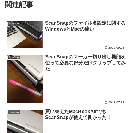
関連記事
ScanSnapのファイル名設定に関する
ScanSnap
WindowsとMacの違い
2012.09.23
ScanSnapのマーカー切り出し機能を
ScanSnap
使って必要な部分だけクリップしてみ
た
2012.07.22
買い替えたMacBookAirでも
ScanSnap
ScanSnapが使えて良かった！