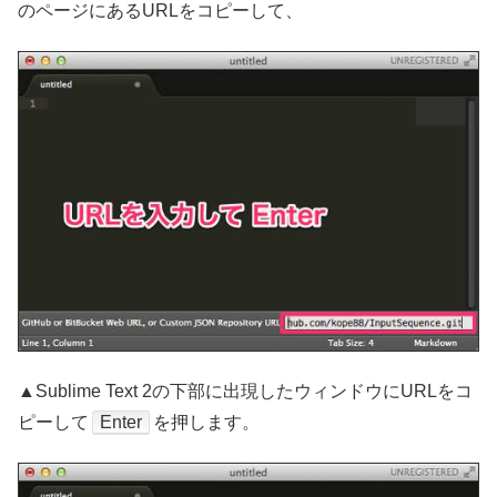
のページにあるURLをコピーして、
▲Sublime Text 2の下部に出現したウィンドウにURLをコ
ピーして
Enter
を押します。