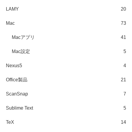
LAMY
20
Mac
73
Macアプリ
41
Mac設定
5
Nexus5
4
Office製品
21
ScanSnap
7
Sublime Text
5
TeX
14