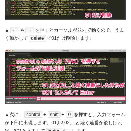
▲
←
や
→
を押すとカーソルが並列で動くので、うま
く動かして
delete
で01だけ削除します。
▲次に、
control
+
shift
+
0
を押すと、入力フォーム
が下部に出現します。01,02,03,…と続く連番が欲しけれ
ば、$01と入力して
Enter
を押します。