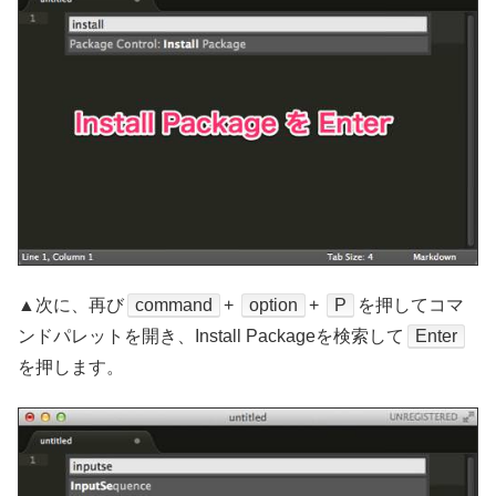
▲次に、再び
command
+
option
+
P
を押してコマ
ンドパレットを開き、Install Packageを検索して
Enter
を押します。