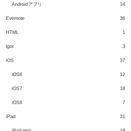
Androidアプリ
14
Evernote
36
HTML
1
Igor
3
iOS
37
iOS6
12
iOS7
18
iOS8
7
iPad
31
iPad mini
19