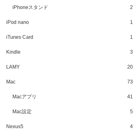
iPhoneスタンド
2
iPod nano
1
iTunes Card
1
Kindle
3
LAMY
20
Mac
73
Macアプリ
41
Mac設定
5
Nexus5
4